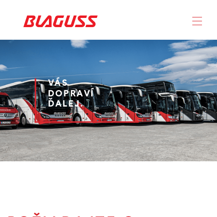
VÁS
DOPRAVÍ
ĎALEJ.