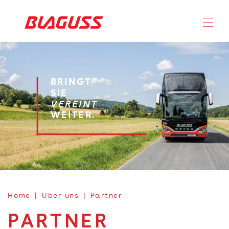
BRINGT
SIE
VEREINT
WEITER.
Home
Über uns
Partner
PARTNER